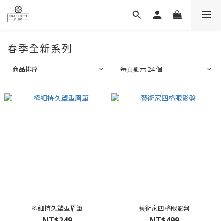
春季全新系列
商品排序
每頁顯示 24 個
極細持久塑型眉筆
藝術家四格眼影盤
NT$249
NT$499