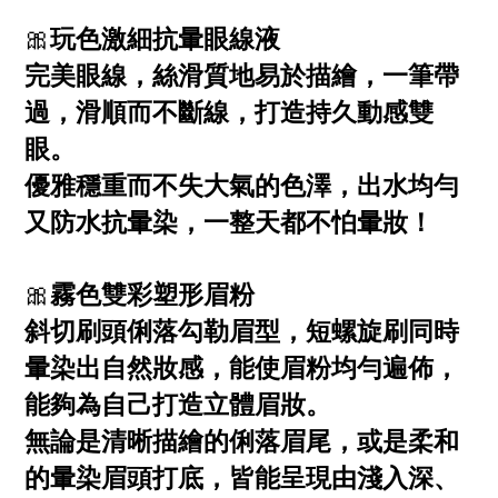
🎀
玩色激細抗暈眼線液
完美眼線，絲滑質地易於描繪，一筆帶
過，滑順而不斷線，打造持久動感雙
眼。
優雅穩重而不失大氣的色澤，出水均勻
又防水抗暈染，一整天都不怕暈妝！
🎀
霧色雙彩塑形眉粉
斜切刷頭俐落勾勒眉型，短螺旋刷同時
暈染出自然妝感，能使眉粉均勻遍佈，
能夠為自己打造立體眉妝。
無論是清晰描繪的俐落眉尾，或是柔和
的暈染眉頭打底，皆能呈現由淺入深、