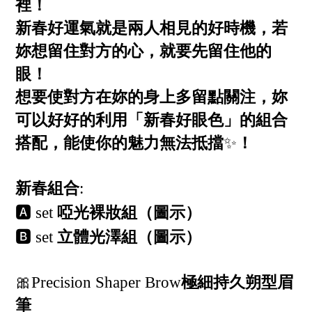
裡！
新春好運氣就是兩人相見的好時機，若
妳想留住對方的心，就要先留住他的
眼！
想要使對方在妳的身上多留點關注，妳
可以好好的利用「新春好眼色」的組合
搭配，能使你的魅力無法抵擋
✨
！
新春組合
:
🅰️
啞光裸妝組（圖示）
set
🅱️
立體光澤組（圖示）
set
🎀
極細持久朔型眉
Precision Shaper Brow
筆