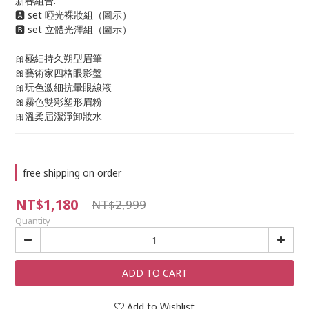
新春組合:
🅰️ set 啞光裸妝組（圖示）
🅱️ set 立體光澤組（圖示）
🎀極細持久朔型眉筆
🎀藝術家四格眼影盤
🎀玩色激細抗暈眼線液
🎀霧色雙彩塑形眉粉
🎀溫柔屆潔淨卸妝水
free shipping on order
NT$1,180
NT$2,999
Quantity
ADD TO CART
Add to Wishlist