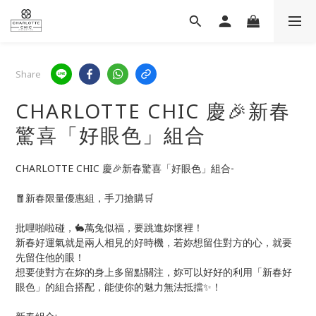
Share
CHARLOTTE CHIC 慶🎉新春
驚喜「好眼色」組合
CHARLOTTE CHIC 慶🎉新春驚喜「好眼色」組合-
🧧新春限量優惠組，手刀搶購🛒
批哩啪啦碰，🐇萬兔似福，要跳進妳懷裡！
新春好運氣就是兩人相見的好時機，若妳想留住對方的心，就要
先留住他的眼！
想要使對方在妳的身上多留點關注，妳可以好好的利用「新春好
眼色」的組合搭配，能使你的魅力無法抵擋✨！