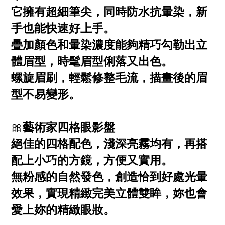
它擁有超細筆尖，同時防水抗暈染，新
手也能快速好上手。
疊加顏色和暈染濃度能夠精巧勾勒出立
體眉型，時髦眉型俐落又出色。
螺旋眉刷，輕鬆修整毛流，描畫後的眉
型不易變形。
🎀
藝術家四格眼影盤
絕佳的四格配色，淺深亮霧均有，再搭
配上小巧的方鏡，方便又實用。
無粉感的自然發色，創造恰到好處光暈
效果，實現精緻完美立體雙眸，妳也會
愛上妳的精緻眼妝。