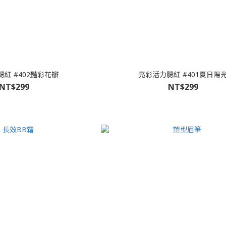
紅 #402豔彩花瓣
亮彩活力腮紅 #401夏日陽
NT$299
NT$299