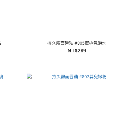
焰
持久霧面唇釉 #805蜜桃氣泡水
NT$289