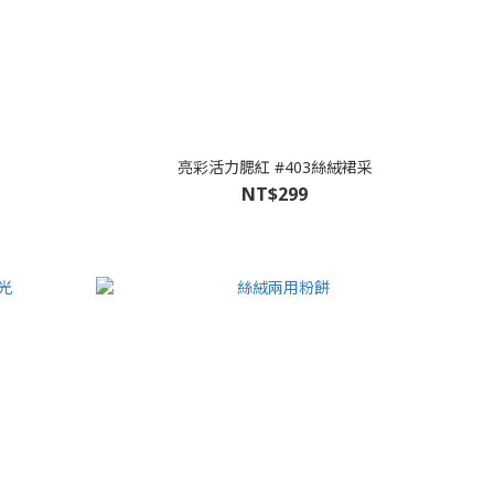
亮彩活力腮紅 #403絲絨裙采
NT$299